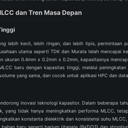
 MLCC dan Tren Masa Depan
Tinggi
lebih kecil, lebih ringan, dan lebih tipis, permintaan 
usahaan utama seperti TDK dan Murata telah mencapai kem
n ukuran 0.4mm x 0.2mm x 0.2mm, kapasitasnya mencapai
LCC baru dengan kapasitas tinggi, melalui peningkatan
 volume yang sama, dan cocok untuk aplikasi HPC dan data
dorong inovasi teknologi kapasitor. Dalam beberapa tahu
, yang tidak hanya meningkatkan performa MLCC, tetapi 
katkan konstanta dielektrik dan konsistensi suhu MLCC, 
tu, bahan baru seperti barium titanate (BaTiO3) dan stront