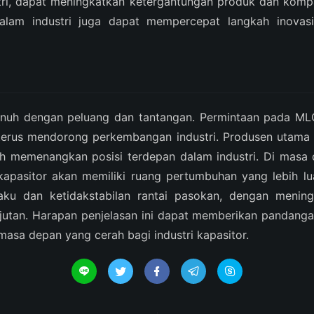
ri, dapat meningkatkan ketergantungan produk dan kompat
dalam industri juga dapat mempercepat langkah inovasi
enuh dengan peluang dan tantangan. Permintaan pada MLC
 terus mendorong perkembangan industri. Produsen utama 
lah memenangkan posisi terdepan dalam industri. Di mas
ri kapasitor akan memiliki ruang pertumbuhan yang lebih 
aku dan ketidakstabilan rantai pasokan, dengan meningk
utan. Harapan penjelasan ini dapat memberikan pandang
asa depan yang cerah bagi industri kapasitor.




