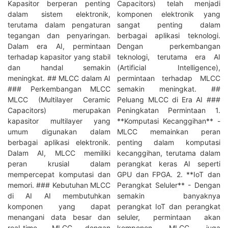
Kapasitor berperan penting
Capacitors) telah menjadi
dalam sistem elektronik,
komponen elektronik yang
terutama dalam pengaturan
sangat penting dalam
tegangan dan penyaringan.
berbagai aplikasi teknologi.
Dalam era AI, permintaan
Dengan perkembangan
terhadap kapasitor yang stabil
teknologi, terutama era AI
dan handal semakin
(Artificial Intelligence),
meningkat. ## MLCC dalam AI
permintaan terhadap MLCC
### Perkembangan MLCC
semakin meningkat. ##
MLCC (Multilayer Ceramic
Peluang MLCC di Era AI ###
Capacitors) merupakan
Peningkatan Permintaan 1.
kapasitor multilayer yang
**Komputasi Kecanggihan** -
umum digunakan dalam
MLCC memainkan peran
berbagai aplikasi elektronik.
penting dalam komputasi
Dalam AI, MLCC memiliki
kecanggihan, terutama dalam
peran krusial dalam
perangkat keras AI seperti
mempercepat komputasi dan
GPU dan FPGA. 2. **IoT dan
memori. ### Kebutuhan MLCC
Perangkat Seluler** - Dengan
di AI AI membutuhkan
semakin banyaknya
komponen yang dapat
perangkat IoT dan perangkat
menangani data besar dan
seluler, permintaan akan
real-time. MLCC dengan
komponen MLCC juga