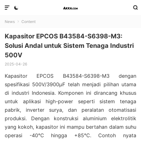



News
Content

Kapasitor EPCOS B43584-S6398-M3:
Solusi Andal untuk Sistem Tenaga Industri
500V
2025-04-26
Kapasitor EPCOS B43584-S6398-M3 dengan
spesifikasi 500V/3900μF telah menjadi pilihan utama
di industri Indonesia. Komponen ini dirancang khusus
untuk aplikasi high-power seperti sistem tenaga
pabrik, inverter surya, dan peralatan otomatisasi
produksi. Dengan konstruksi aluminium elektrolitik
yang kokoh, kapasitor ini mampu bertahan dalam suhu
operasi -40°C hingga +85°C. Contoh nyata