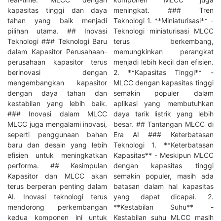
kapasitas tinggi dan daya
meningkat. ### Tren
tahan yang baik menjadi
Teknologi 1. **Miniaturisasi** -
pilihan utama. ## Inovasi
Teknologi miniaturisasi MLCC
Teknologi ### Teknologi Baru
terus berkembang,
dalam Kapasitor Perusahaan-
memungkinkan perangkat
perusahaan kapasitor terus
menjadi lebih kecil dan efisien.
berinovasi dengan
2. **Kapasitas Tinggi** -
mengembangkan kapasitor
MLCC dengan kapasitas tinggi
dengan daya tahan dan
semakin populer dalam
kestabilan yang lebih baik.
aplikasi yang membutuhkan
### Inovasi dalam MLCC
daya tarik listrik yang lebih
MLCC juga mengalami inovasi,
besar. ## Tantangan MLCC di
seperti penggunaan bahan
Era AI ### Keterbatasan
baru dan desain yang lebih
Teknologi 1. **Keterbatasan
efisien untuk meningkatkan
Kapasitas** - Meskipun MLCC
performa. ## Kesimpulan
dengan kapasitas tinggi
Kapasitor dan MLCC akan
semakin populer, masih ada
terus berperan penting dalam
batasan dalam hal kapasitas
AI. Inovasi teknologi terus
yang dapat dicapai. 2.
mendorong perkembangan
**Kestabilan Suhu** -
kedua komponen ini untuk
Kestabilan suhu MLCC masih